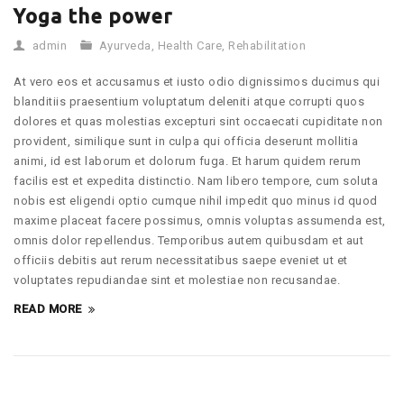
Yoga the power
admin
Ayurveda
,
Health Care
,
Rehabilitation
At vero eos et accusamus et iusto odio dignissimos ducimus qui
blanditiis praesentium voluptatum deleniti atque corrupti quos
dolores et quas molestias excepturi sint occaecati cupiditate non
provident, similique sunt in culpa qui officia deserunt mollitia
animi, id est laborum et dolorum fuga. Et harum quidem rerum
facilis est et expedita distinctio. Nam libero tempore, cum soluta
nobis est eligendi optio cumque nihil impedit quo minus id quod
maxime placeat facere possimus, omnis voluptas assumenda est,
omnis dolor repellendus. Temporibus autem quibusdam et aut
officiis debitis aut rerum necessitatibus saepe eveniet ut et
voluptates repudiandae sint et molestiae non recusandae.
READ MORE