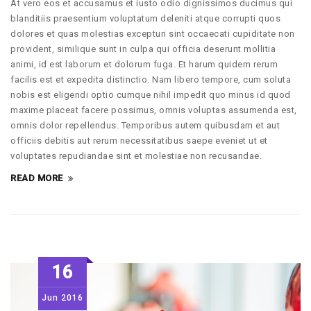
At vero eos et accusamus et iusto odio dignissimos ducimus qui
blanditiis praesentium voluptatum deleniti atque corrupti quos
dolores et quas molestias excepturi sint occaecati cupiditate non
provident, similique sunt in culpa qui officia deserunt mollitia
animi, id est laborum et dolorum fuga. Et harum quidem rerum
facilis est et expedita distinctio. Nam libero tempore, cum soluta
nobis est eligendi optio cumque nihil impedit quo minus id quod
maxime placeat facere possimus, omnis voluptas assumenda est,
omnis dolor repellendus. Temporibus autem quibusdam et aut
officiis debitis aut rerum necessitatibus saepe eveniet ut et
voluptates repudiandae sint et molestiae non recusandae.
READ MORE
16
Jun
2016